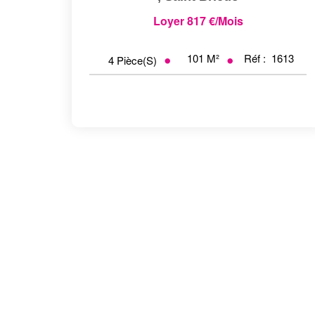
Loyer 817 €/mois
101
M²
Réf :
1613
4
Pièce(s)