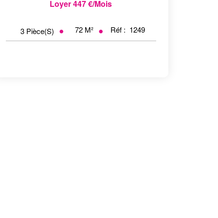
Loyer 447 €/mois
72
M²
Réf :
1249
3
Pièce(s)