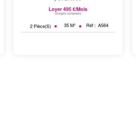
Loyer 495 €/mois
charges comprises
35
M²
Réf :
A564
2
Pièce(s)