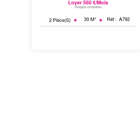
Loyer 560 €/mois
charges comprises
30
M²
Réf :
A792
2
Pièce(s)