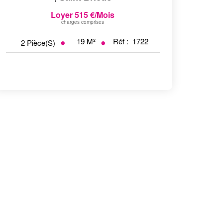
Loyer 515 €/mois
charges comprises
19
M²
Réf :
1722
2
Pièce(s)