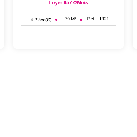
Loyer 857 €/mois
79
M²
Réf :
1321
4
Pièce(s)