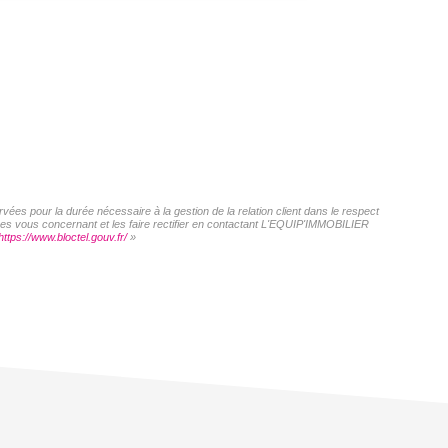
ées pour la durée nécessaire à la gestion de la relation client dans le respect
nées vous concernant et les faire rectifier en contactant L'EQUIP'IMMOBILIER
https://www.bloctel.gouv.fr/
»