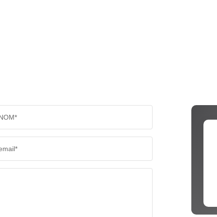
NOM*
email*