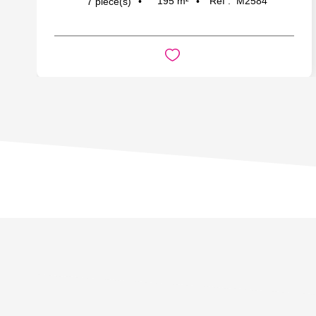
195
m²
Réf :
M2584
7
pièce(s)