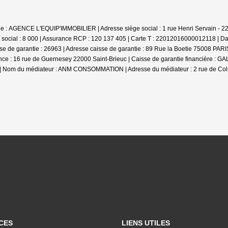
ale : AGENCE L'EQUIP'IMMOBILIER | Adresse siège social : 1 rue Henri Servain - 2
social : 8 000 | Assurance RCP : 120 137 405 |
Carte T : 22012016000012118 | Dat
se de garantie : 26963 | Adresse caisse de garantie : 89 Rue la Boetie 75008 PARIS 
e : 16 rue de Guernesey 22000 Saint-Brieuc | Caisse de garantie financière : GALI
00 | Nom du médiateur : ANM CONSOMMATION | Adresse du médiateur : 2 rue de Col
CES
LIENS UTILES