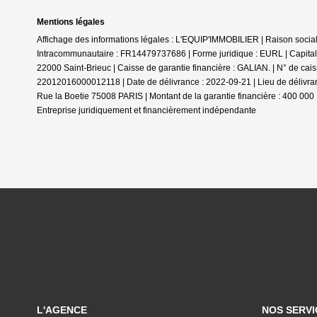
Mentions légales
Affichage des informations légales : L'EQUIP'IMMOBILIER | Raison soci
Intracommunautaire : FR14479737686 | Forme juridique : EURL | Capital 
22000 Saint-Brieuc | Caisse de garantie financière : GALIAN. | N° de cais
22012016000012118 | Date de délivrance : 2022-09-21 | Lieu de délivranc
Rue la Boetie 75008 PARIS | Montant de la garantie financière : 400 0
Entreprise juridiquement et financièrement indépendante
L'AGENCE
NOS SERVI