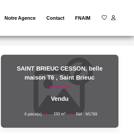
Notre Agence
Contact
FNAIM
SAINT BRIEUC CESSON, belle
maison T6
,
Saint Brieuc
Vendu
150
m²
6
pièce(s)
Réf :
M1769