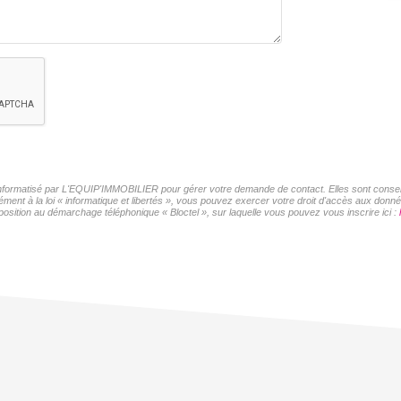
r informatisé par L'EQUIP'IMMOBILIER pour gérer votre demande de contact. Elles sont conserv
ément à la loi « informatique et libertés », vous pouvez exercer votre droit d'accès aux don
position au démarchage téléphonique « Bloctel », sur laquelle vous pouvez vous inscrire ici :