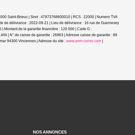
2000 Saint-Brieuc | Siret : 47973768600010 | RCS : 22000 | Numero TVA
e de délivrance : 2022-09-21 | Lieu de délivrance : 16 rue de Guernesey
| Montant de la garantie financière : 120 000 | Carte G :
AN | N° de caisse de garantie : 26963 | Adresse caisse de garantie : 89
mar 94300 Vincennes | Adresse du site :
www.anm-conso.com
|
NOS ANNONCES