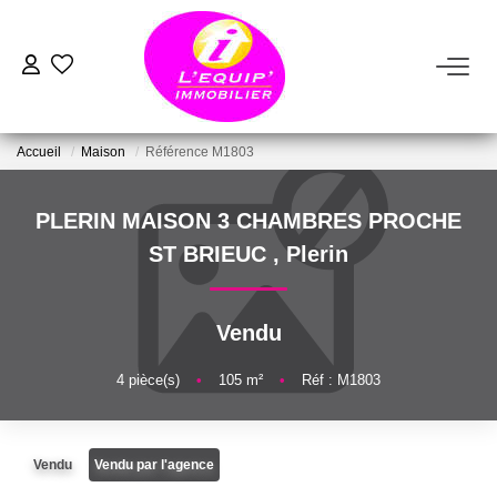
ACHETER
Accueil
Maison
Référence M1803
LOUER
PLERIN MAISON 3 CHAMBRES PROCHE
ESTIMER
ST BRIEUC
,
Plerin
VENDRE
Vendu
FAIRE GÉRER
4
pièce(s)
•
105
m²
•
Réf : M1803
NOTRE AGENCE
Vendu
Vendu par l'agence