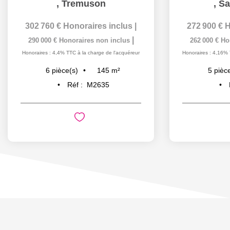
,
Tremuson
,
Sa
302 760 €
Honoraires inclus
|
272 900 €
H
|
290 000 €
Honoraires non inclus
262 000 €
Ho
Honoraires : 4,4% TTC à la charge de l'acquéreur
Honoraires : 4,16% 
145
m²
6
pièce(s)
5
pièc
Réf :
M2635