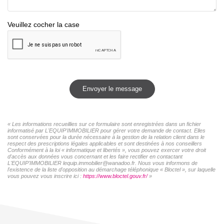
Veuillez cocher la case
Envoyer le message
« Les informations recueillies sur ce formulaire sont enregistrées dans un fichier
informatisé par L'EQUIP'IMMOBILIER pour gérer votre demande de contact. Elles
sont conservées pour la durée nécessaire à la gestion de la relation client dans le
respect des prescriptions légales applicables et sont destinées à nos conseillers
Conformément à la loi « informatique et libertés », vous pouvez exercer votre droit
d'accès aux données vous concernant et les faire rectifier en contactant
L'EQUIP'IMMOBILIER lequip.immobilier@wanadoo.fr. Nous vous informons de
l'existence de la liste d'opposition au démarchage téléphonique « Bloctel », sur laquelle
vous pouvez vous inscrire ici :
https://www.bloctel.gouv.fr/
»