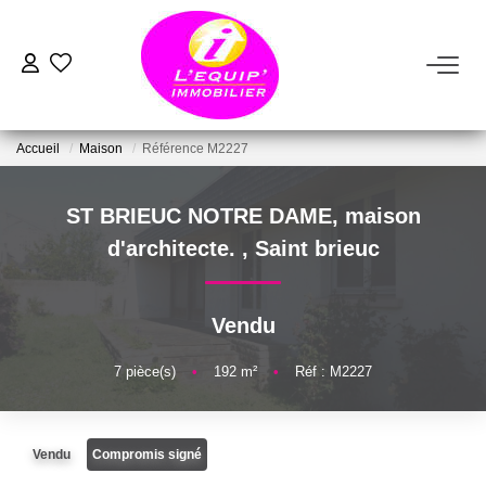
ACHETER
Accueil
Maison
Référence M2227
LOUER
ST BRIEUC NOTRE DAME, maison
ESTIMER
d'architecte.
,
Saint brieuc
VENDRE
Vendu
FAIRE GÉRER
7
pièce(s)
•
192
m²
•
Réf : M2227
NOTRE AGENCE
Vendu
Compromis signé