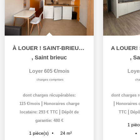
À LOUER ! SAINT-BRIEUC - GINGLIN - T1 BIS MEUBLÉ -...
,
Saint brieuc
,
Sa
Loyer 605 €/mois
Loye
charges comprises
cha
dont charges récupérables:
dont charges r
|
|
115 €/mois
Honoraires charge
Honoraires c
|
|
locataire: 293 € TTC
Dépôt de
TTC
Dépôt
garantie: 480 €
1
pièc
24
m²
1
pièce(s)