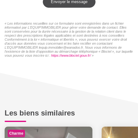
Envoyer le message
« Les informations recueillies sur ce formulaire sont enregistrées dans un fichier
informatisé par L'EQUIP'IMMOBILIER pour gérer votre demande de contact. Elles
sont conservées pour la durée nécessaire à la gestion de la relation client dans le
respect des prescriptions légales applicables et sont destinées à nos conseillers
Conformément à la loi « informatique et libertés », vous pouvez exercer votre droit
d'accès aux données vous concernant et les faire rectifier en contactant
L'EQUIP'IMMOBILIER lequip.immobilier@wanadoo.fr. Nous vous informons de
l'existence de la liste d'opposition au démarchage téléphonique « Bloctel », sur laquelle
vous pouvez vous inscrire ici :
https://www.bloctel.gouv.fr/
»
Les biens similaires
Charme