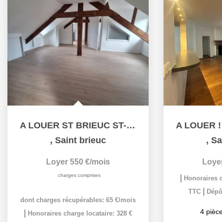
A LOUER ST BRIEUC ST-MICHEL, T2 rénové CHARME
,
Saint brieuc
,
Sa
Loyer 550 €/mois
Loye
charges comprises
|
Honoraires c
|
TTC
Dépôt
dont charges récupérables: 65 €/mois
4
pièce
|
Honoraires charge locataire: 328 €