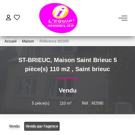
ACHETER
Accueil
Maison
Référence M2095
LOUER
ST-BRIEUC, Maison Saint Brieuc 5
ESTIMER
pièce(s) 110 m2
,
Saint brieuc
VENDRE
Vendu
FAIRE GÉRER
5
pièce(s)
•
110
m²
•
Réf : M2095
NOTRE AGENCE
Vendu
Vendu par l'agence