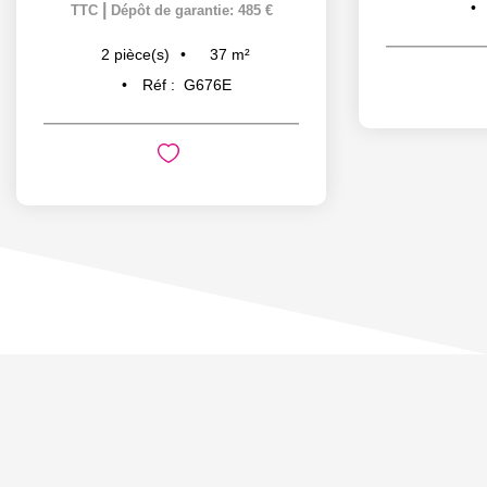
|
TTC
Dépôt de garantie: 485 €
37
m²
2
pièce(s)
Réf :
G676E