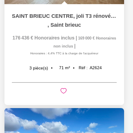
SAINT BRIEUC CENTRE, joli T3 rénové avec garage privatif !
,
Saint brieuc
176 436 €
Honoraires inclus
|
169 000 €
Honoraires
|
non inclus
Honoraires : 4,4% TTC à la charge de l'acquéreur
71
m²
Réf :
A2624
3
pièce(s)