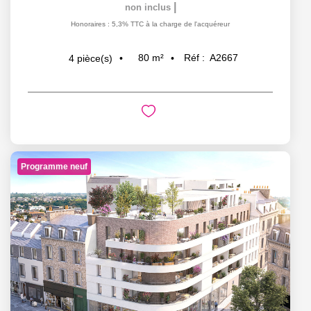
|
non inclus
Honoraires : 5,3% TTC à la charge de l'acquéreur
80
m²
Réf :
A2667
4
pièce(s)
Programme neuf