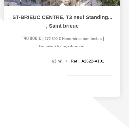
ST-BRIEUC CENTRE, T3 neuf Standing...
,
Saint brieuc
290 000 €
|
|
272 600 €
Honoraires non inclus
Honoraires à la charge du vendeur
63
m²
Réf :
A2622-A101
3
pièce(s)