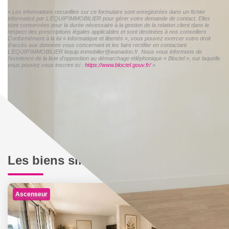
« Les informations recueillies sur ce formulaire sont enregistrées dans un fichier
informatisé par L'EQUIP'IMMOBILIER pour gérer votre demande de contact. Elles
sont conservées pour la durée nécessaire à la gestion de la relation client dans le
respect des prescriptions légales applicables et sont destinées à nos conseillers
Conformément à la loi « informatique et libertés », vous pouvez exercer votre droit
d'accès aux données vous concernant et les faire rectifier en contactant
L'EQUIP'IMMOBILIER lequip.immobilier@wanadoo.fr. Nous vous informons de
l'existence de la liste d'opposition au démarchage téléphonique « Bloctel », sur laquelle
vous pouvez vous inscrire ici :
https://www.bloctel.gouv.fr/
»
Les biens similaires
Ascenseur