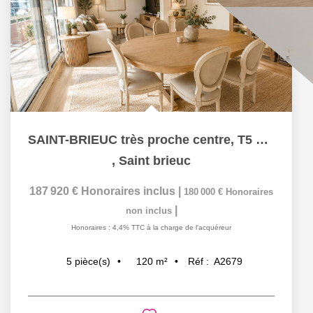
SAINT-BRIEUC très proche centre, T5 avec balcon, deux...
,
Saint brieuc
187 920 €
Honoraires inclus
|
180 000 €
Honoraires
|
non inclus
Honoraires : 4,4% TTC à la charge de l'acquéreur
120
m²
Réf :
A2679
5
pièce(s)