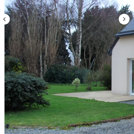
Notre Équipe
CONTACT
FNAIM
Description
Réf : M2260
TREGUEUX, dans un endroit calme, jolie maison récente
de 2010 sur un terrain d'env 600m², comprenant une pièce
de vie ouvrant sur terrasse, avec une cuisine ouverte