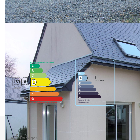
aménagée, une chambre avec salle d'eau au rdc, trois
chambres à l'étage, sdb, garage. BELLE EXPOSITION,
LUMINEUSE...
Nos honoraires
Nous contacter
Diagnostics énergétiques
Imprimer
Partager