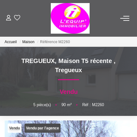
ACHETER
Accueil
Maison
Référence M2260
LOUER
TREGUEUX, Maison T5 récente
,
ESTIMER
Tregueux
VENDRE
Vendu
FAIRE GÉRER
5
pièce(s)
•
90
m²
•
Réf : M2260
NOTRE AGENCE
Vendu
Vendu par l'agence
Qui Sommes-Nous