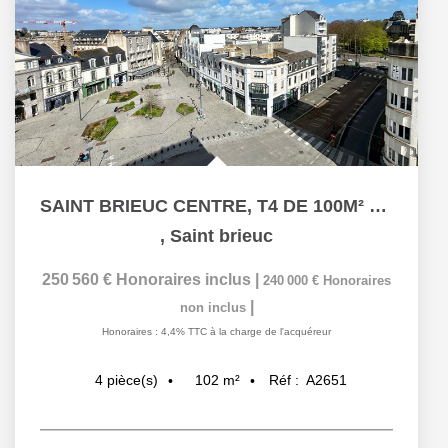
SAINT BRIEUC CENTRE, T4 DE 100M² avec stationnement
,
Saint brieuc
250 560 €
Honoraires inclus
|
240 000 €
Honoraires
|
non inclus
Honoraires : 4,4% TTC à la charge de l'acquéreur
102
m²
Réf :
A2651
4
pièce(s)