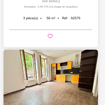
|
non inclus
Honoraires : 5,3% TTC à la charge de l'acquéreur
56
m²
Réf :
A2575
3
pièce(s)