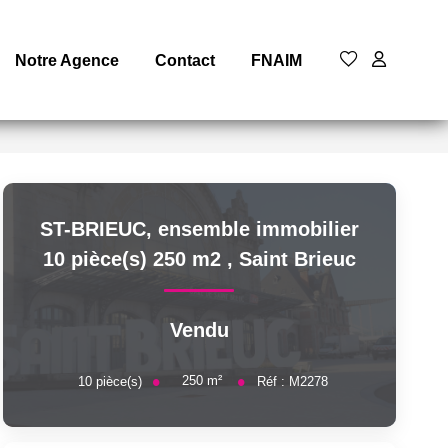
Notre Agence
Contact
FNAIM
ST-BRIEUC, ensemble immobilier
10 pièce(s) 250 m2
,
Saint Brieuc
Vendu
250
m²
10
pièce(s)
Réf :
M2278