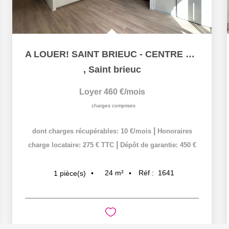
A LOUER! SAINT BRIEUC - CENTRE VILLE - STUDIO
,
Saint brieuc
Loyer 460 €/mois
charges comprises
|
dont charges récupérables: 10 €/mois
Honoraires
|
charge locataire: 275 € TTC
Dépôt de garantie: 450 €
24
m²
Réf :
1641
1
pièce(s)