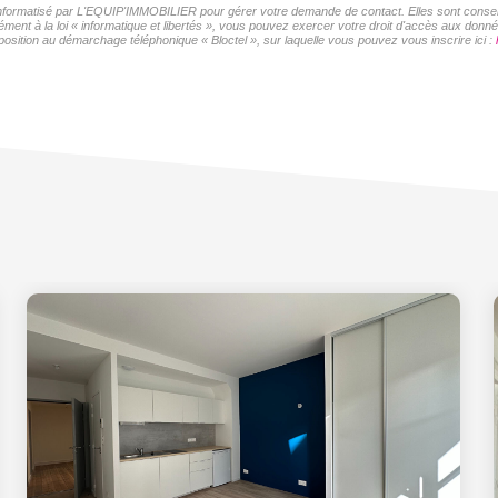
r informatisé par L'EQUIP'IMMOBILIER pour gérer votre demande de contact. Elles sont conserv
ément à la loi « informatique et libertés », vous pouvez exercer votre droit d'accès aux don
position au démarchage téléphonique « Bloctel », sur laquelle vous pouvez vous inscrire ici :