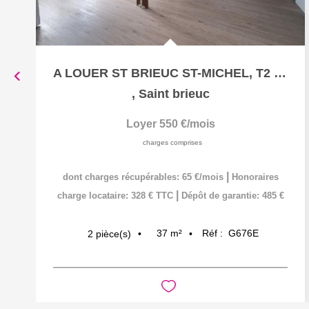
A LOUER ST BRIEUC ST-MICHEL, T2 rénové CHARME
,
Saint brieuc
Loyer 550 €/mois
charges comprises
|
dont charges récupérables: 65 €/mois
Honoraires
|
charge locataire: 328 € TTC
Dépôt de garantie: 485 €
37
m²
Réf :
G676E
2
pièce(s)