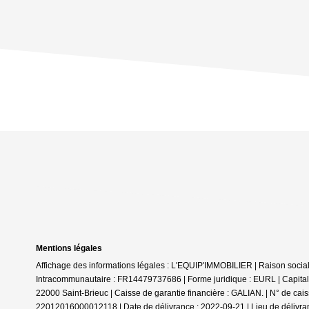
Mentions légales
Affichage des informations légales : L'EQUIP'IMMOBILIER | Raison soci
Intracommunautaire : FR14479737686 | Forme juridique : EURL | Capital 
22000 Saint-Brieuc | Caisse de garantie financière : GALIAN. | N° de cais
22012016000012118 | Date de délivrance : 2022-09-21 | Lieu de délivranc