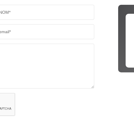
NOM*
email*