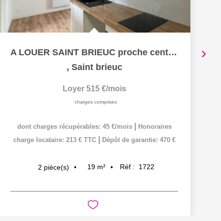
A LOUER SAINT BRIEUC proche centre - Appartement T1 bis
,
Saint brieuc
Loyer 515 €/mois
charges comprises
|
dont charges récupérables: 45 €/mois
Honoraires
|
charge locataire: 213 € TTC
Dépôt de garantie: 470 €
19
m²
Réf :
1722
2
pièce(s)