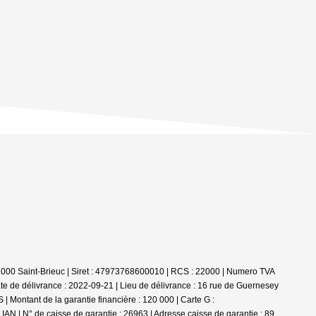
2000 Saint-Brieuc | Siret : 47973768600010 | RCS : 22000 | Numero TVA
e de délivrance : 2022-09-21 | Lieu de délivrance : 16 rue de Guernesey
| Montant de la garantie financière : 120 000 | Carte G :
AN | N° de caisse de garantie : 26963 | Adresse caisse de garantie : 89