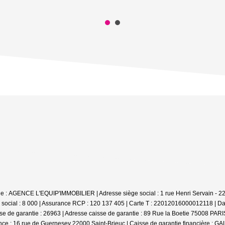
ale : AGENCE L'EQUIP'IMMOBILIER | Adresse siège social : 1 rue Henri Servain - 2
social : 8 000 | Assurance RCP : 120 137 405 |
Carte T : 22012016000012118 | Dat
se de garantie : 26963 | Adresse caisse de garantie : 89 Rue la Boetie 75008 PARIS 
e : 16 rue de Guernesey 22000 Saint-Brieuc | Caisse de garantie financière : GALI