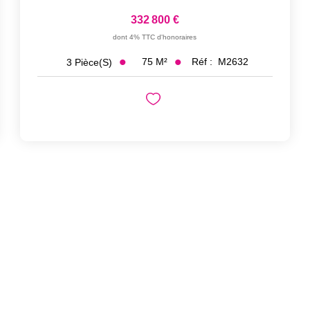
332 800 €
dont 4% TTC d'honoraires
75
M²
Réf :
M2632
3
Pièce(s)