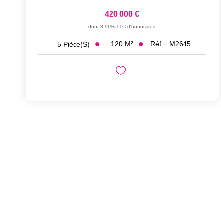
420 000 €
dont 3,96% TTC d'honoraires
120
M²
Réf :
M2645
5
Pièce(s)