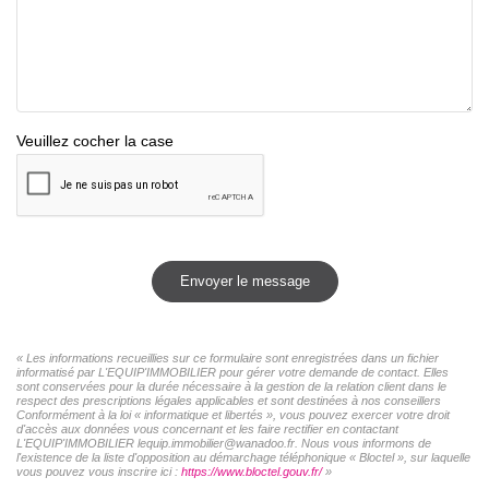
Veuillez cocher la case
Envoyer le message
« Les informations recueillies sur ce formulaire sont enregistrées dans un fichier
informatisé par L'EQUIP'IMMOBILIER pour gérer votre demande de contact. Elles
sont conservées pour la durée nécessaire à la gestion de la relation client dans le
respect des prescriptions légales applicables et sont destinées à nos conseillers
Conformément à la loi « informatique et libertés », vous pouvez exercer votre droit
d'accès aux données vous concernant et les faire rectifier en contactant
L'EQUIP'IMMOBILIER lequip.immobilier@wanadoo.fr. Nous vous informons de
l'existence de la liste d'opposition au démarchage téléphonique « Bloctel », sur laquelle
vous pouvez vous inscrire ici :
https://www.bloctel.gouv.fr/
»