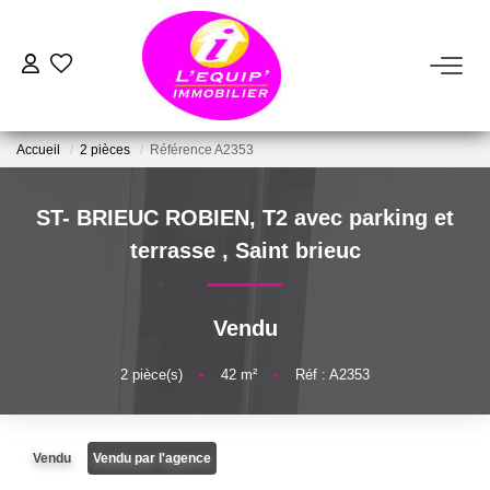
ACHETER
Accueil
2 pièces
Référence A2353
LOUER
ST- BRIEUC ROBIEN, T2 avec parking et
ESTIMER
terrasse
,
Saint brieuc
VENDRE
Vendu
FAIRE GÉRER
2
pièce(s)
•
42
m²
•
Réf : A2353
NOTRE AGENCE
Vendu
Vendu par l'agence