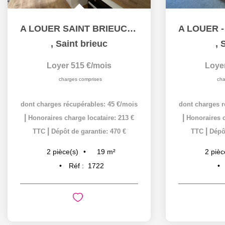
A LOUER SAINT BRIEUC proche centre - Appartement T1 bis
,
Saint brieuc
,
S
Loyer 515 €/mois
Loye
charges comprises
cha
dont charges récupérables: 45 €/mois
dont charges r
|
|
Honoraires charge locataire: 213 €
Honoraires c
|
|
TTC
Dépôt de garantie: 470 €
TTC
Dépôt
19
m²
2
pièce(s)
2
pièc
Réf :
1722