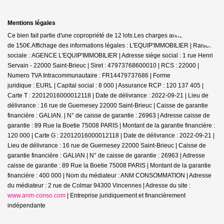
Mentions légales
Ce bien fait partie d'une copropriété de 12 lots.Les charges annuelles sont
de 150€.
Affichage des informations légales : L'EQUIP'IMMOBILIER | Raison
sociale : AGENCE L'EQUIP'IMMOBILIER | Adresse siège social : 1 rue Henri
Servain - 22000 Saint-Brieuc | Siret : 47973768600010 | RCS : 22000 |
Numero TVA Intracommunautaire : FR14479737686 | Forme
juridique : EURL | Capital social : 8 000 | Assurance RCP : 120 137 405 |
Carte T : 22012016000012118 | Date de délivrance : 2022-09-21 | Lieu de
délivrance : 16 rue de Guernesey 22000 Saint-Brieuc | Caisse de garantie
financière : GALIAN. | N° de caisse de garantie : 26963 | Adresse caisse de
garantie : 89 Rue la Boetie 75008 PARIS | Montant de la garantie financière :
120 000 | Carte G : 22012016000012118 | Date de délivrance : 2022-09-21 |
Lieu de délivrance : 16 rue de Guernesey 22000 Saint-Brieuc | Caisse de
garantie financière : GALIAN | N° de caisse de garantie : 26963 | Adresse
caisse de garantie : 89 Rue la Boetie 75008 PARIS | Montant de la garantie
financière : 400 000 | Nom du médiateur : ANM CONSOMMATION | Adresse
du médiateur : 2 rue de Colmar 94300 Vincennes | Adresse du site :
www.anm-conso.com
|
Entreprise juridiquement et financièrement
indépendante