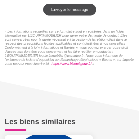
Envoyer le message
« Les informations recueillies sur ce formulaire sont enregistrées dans un fichier
informatisé par L'EQUIP'IMMOBILIER pour gérer votre demande de contact. Elles
sont conservées pour la durée nécessaire à la gestion de la relation client dans le
respect des prescriptions légales applicables et sont destinées à nos conseillers
Conformément à la loi « informatique et libertés », vous pouvez exercer votre droit
d'accès aux données vous concernant et les faire rectifier en contactant
L'EQUIP'IMMOBILIER lequip.immobilier@wanadoo.fr. Nous vous informons de
l'existence de la liste d'opposition au démarchage téléphonique « Bloctel », sur laquelle
vous pouvez vous inscrire ici :
https://www.bloctel.gouv.fr/
»
Les biens similaires