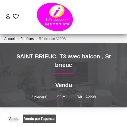
ACHETER
Accueil
3 pièces
Référence A2298
LOUER
SAINT BRIEUC, T3 avec balcon
,
St
ESTIMER
brieuc
VENDRE
Vendu
FAIRE GÉRER
3
pièce(s)
•
52
m²
•
Réf : A2298
NOTRE AGENCE
Vendu
Vendu par l'agence