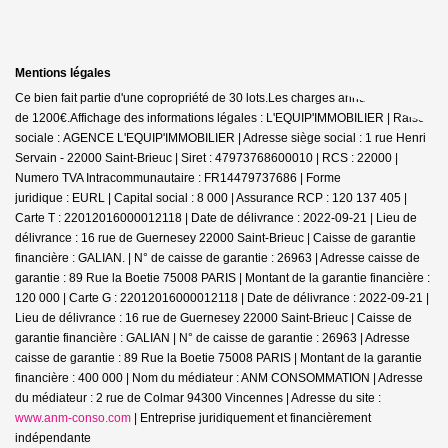
Mentions légales
Ce bien fait partie d'une copropriété de 30 lots.Les charges annuelles sont
de 1200€.
Affichage des informations légales : L'EQUIP'IMMOBILIER | Raison
sociale : AGENCE L'EQUIP'IMMOBILIER | Adresse siège social : 1 rue Henri
Servain - 22000 Saint-Brieuc | Siret : 47973768600010 | RCS : 22000 |
Numero TVA Intracommunautaire : FR14479737686 | Forme
juridique : EURL | Capital social : 8 000 | Assurance RCP : 120 137 405 |
Carte T : 22012016000012118 | Date de délivrance : 2022-09-21 | Lieu de
délivrance : 16 rue de Guernesey 22000 Saint-Brieuc | Caisse de garantie
financière : GALIAN. | N° de caisse de garantie : 26963 | Adresse caisse de
garantie : 89 Rue la Boetie 75008 PARIS | Montant de la garantie financière :
120 000 | Carte G : 22012016000012118 | Date de délivrance : 2022-09-21 |
Lieu de délivrance : 16 rue de Guernesey 22000 Saint-Brieuc | Caisse de
garantie financière : GALIAN | N° de caisse de garantie : 26963 | Adresse
caisse de garantie : 89 Rue la Boetie 75008 PARIS | Montant de la garantie
financière : 400 000 | Nom du médiateur : ANM CONSOMMATION | Adresse
du médiateur : 2 rue de Colmar 94300 Vincennes | Adresse du site :
www.anm-conso.com
|
Entreprise juridiquement et financièrement
indépendante