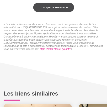
Envoyer le message
« Les informations recueillies sur ce formulaire sont enregistrées dans un fichier
informatisé par L'EQUIP'IMMOBILIER pour gérer votre demande de contact. Elles
sont conservées pour la durée nécessaire à la gestion de la relation client dans le
respect des prescriptions légales applicables et sont destinées à nos conseillers
Conformément à la loi « informatique et libertés », vous pouvez exercer votre droit
d'accès aux données vous concernant et les faire rectifier en contactant
L'EQUIP'IMMOBILIER lequip.immobilier@wanadoo.fr. Nous vous informons de
l'existence de la liste d'opposition au démarchage téléphonique « Bloctel », sur laquelle
vous pouvez vous inscrire ici :
https://www.bloctel.gouv.fr/
»
Les biens similaires