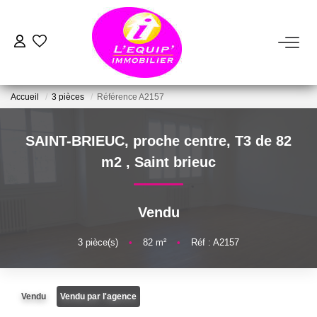
ACHETER
Accueil
3 pièces
Référence A2157
LOUER
SAINT-BRIEUC, proche centre, T3 de 82
ESTIMER
m2
,
Saint brieuc
VENDRE
Vendu
FAIRE GÉRER
3
pièce(s)
•
82
m²
•
Réf : A2157
NOTRE AGENCE
Vendu
Vendu par l'agence