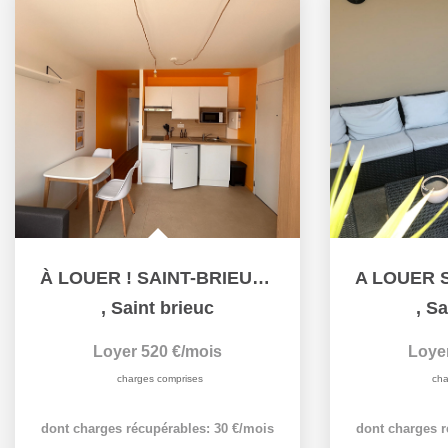
À LOUER ! SAINT-BRIEUC - GINGLIN - T1 BIS MEUBLÉ -...
,
Saint brieuc
,
Sa
Loyer 520 €/mois
Loye
charges comprises
cha
dont charges récupérables: 30 €/mois
dont charges r