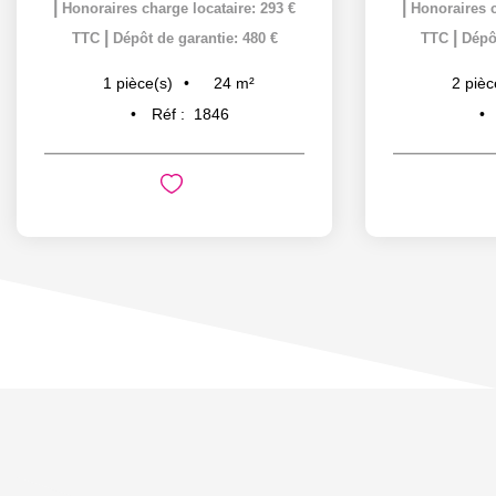
|
|
Honoraires charge locataire: 293 €
Honoraires c
|
|
TTC
Dépôt de garantie: 480 €
TTC
Dépôt
24
m²
1
pièce(s)
2
pièc
Réf :
1846