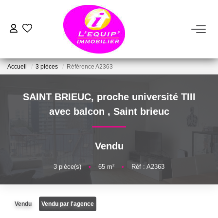
ACHETER
Accueil
3 pièces
Référence A2363
LOUER
SAINT BRIEUC, proche université TIII
ESTIMER
avec balcon
,
Saint brieuc
VENDRE
Vendu
FAIRE GÉRER
3
pièce(s)
•
65
m²
•
Réf : A2363
NOTRE AGENCE
Vendu
Vendu par l'agence