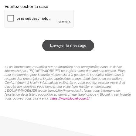
Veuillez cocher la case
Envoyer le message
« Les informations recueillies sur ce formulaire sont enregistrées dans un fichier
informatisé par L'EQUIP'IMMOBILIER pour gérer votre demande de contact. Elles
sont conservées pour la durée nécessaire à la gestion de la relation client dans le
respect des prescriptions légales applicables et sont destinées à nos conseillers
Conformément à la loi « informatique et libertés », vous pouvez exercer votre droit
d'accès aux données vous concernant et les faire rectifier en contactant
L'EQUIP'IMMOBILIER lequip.immobilier@wanadoo.fr. Nous vous informons de
l'existence de la liste d'opposition au démarchage téléphonique « Bloctel », sur laquelle
vous pouvez vous inscrire ici :
https://www.bloctel.gouv.fr/
»