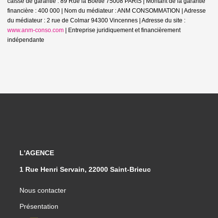
caisse de garantie : 89 Rue la Boetie 75008 PARIS | Montant de la garantie
financière : 400 000 | Nom du médiateur : ANM CONSOMMATION | Adresse
du médiateur : 2 rue de Colmar 94300 Vincennes | Adresse du site :
www.anm-conso.com
|
Entreprise juridiquement et financièrement
indépendante
L'AGENCE
1 Rue Henri Servain, 22000 Saint-Brieuc
Nous contacter
Présentation