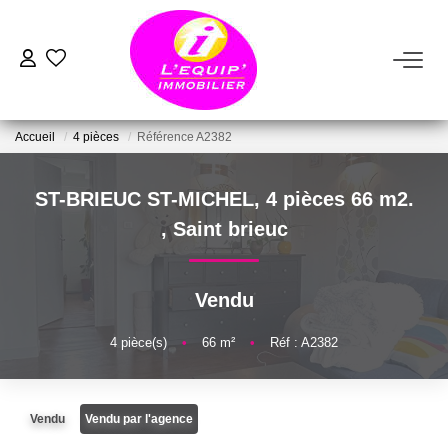
ACHETER
Accueil
4 pièces
Référence A2382
LOUER
ST-BRIEUC ST-MICHEL, 4 pièces 66 m2.
ESTIMER
,
Saint brieuc
VENDRE
Vendu
FAIRE GÉRER
4
pièce(s)
•
66
m²
•
Réf : A2382
NOTRE AGENCE
Vendu
Vendu par l'agence