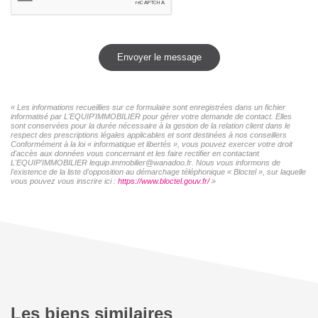
Envoyer le message
« Les informations recueillies sur ce formulaire sont enregistrées dans un fichier
informatisé par L'EQUIP'IMMOBILIER pour gérer votre demande de contact. Elles
sont conservées pour la durée nécessaire à la gestion de la relation client dans le
respect des prescriptions légales applicables et sont destinées à nos conseillers
Conformément à la loi « informatique et libertés », vous pouvez exercer votre droit
d'accès aux données vous concernant et les faire rectifier en contactant
L'EQUIP'IMMOBILIER lequip.immobilier@wanadoo.fr. Nous vous informons de
l'existence de la liste d'opposition au démarchage téléphonique « Bloctel », sur laquelle
vous pouvez vous inscrire ici :
https://www.bloctel.gouv.fr/
»
Les biens similaires