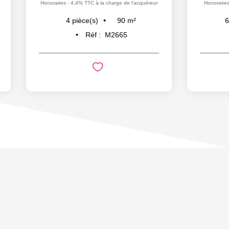
Honoraires : 4,4% TTC à la charge de l'acquéreur
Honoraires : 4% T
90
m²
4
pièce(s)
6
pièce
Réf :
M2665