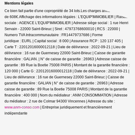
Mentions légales
Ce bien fait partie d'une copropriété de 34 lots.Les charges annuelles sont
de 608€.
Affichage des informations légales : L'EQUIP'IMMOBILIER | Raison
sociale : AGENCE L'EQUIP'IMMOBILIER | Adresse siège social : 1 rue Henri
Servain - 22000 Saint-Brieuc | Siret : 47973768600010 | RCS : 22000 |
Numero TVA Intracommunautaire : FR14479737686 | Forme
juridique : EURL | Capital social : 8 000 | Assurance RCP : 120 137 405 |
Carte T : 22012016000012118 | Date de délivrance : 2022-09-21 | Lieu de
délivrance : 16 rue de Guernesey 22000 Saint-Brieuc | Caisse de garantie
financière : GALIAN. | N° de caisse de garantie : 26963 | Adresse caisse de
garantie : 89 Rue la Boetie 75008 PARIS | Montant de la garantie financière :
120 000 | Carte G : 22012016000012118 | Date de délivrance : 2022-09-21 |
Lieu de délivrance : 16 rue de Guernesey 22000 Saint-Brieuc | Caisse de
garantie financière : GALIAN | N° de caisse de garantie : 26963 | Adresse
caisse de garantie : 89 Rue la Boetie 75008 PARIS | Montant de la garantie
financière : 400 000 | Nom du médiateur : ANM CONSOMMATION | Adresse
du médiateur : 2 rue de Colmar 94300 Vincennes | Adresse du site :
www.anm-conso.com
|
Entreprise juridiquement et financièrement
indépendante