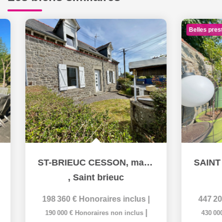
Belles prestation
ST-BRIEUC CESSON, maison T4 pleine de charme et proche du...
,
Saint brieuc
,
Sa
198 360 €
Honoraires inclus
|
447 200 €
H
|
190 000 €
Honoraires non inclus
430 000 €
Ho