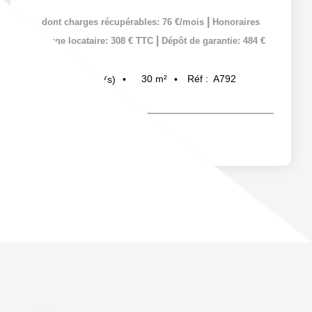
|
dont charges récupérables: 76 €/mois
Honoraires
|
charge locataire: 308 € TTC
Dépôt de garantie: 484 €
30
m²
Réf :
A792
2
pièce(s)