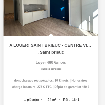
A LOUER! SAINT BRIEUC - CENTRE VILLE - STUDIO
,
Saint brieuc
Loyer 460 €/mois
charges comprises
|
dont charges récupérables: 10 €/mois
Honoraires
|
charge locataire: 275 € TTC
Dépôt de garantie: 450 €
24
m²
Réf :
1641
1
pièce(s)