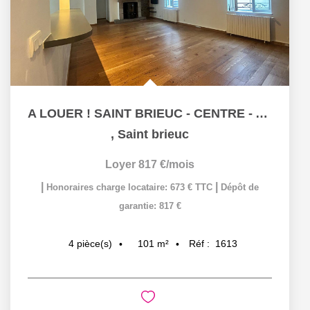
A LOUER ! SAINT BRIEUC - CENTRE - APPARTEMENT T4 de 100m²...
,
Saint brieuc
Loyer 817 €/mois
|
|
Honoraires charge locataire: 673 € TTC
Dépôt de
garantie: 817 €
101
m²
Réf :
1613
4
pièce(s)