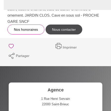
d'environ 90m² exposé ouest, composé d'une entrée,
salon, cuisine chambre, salle de bains. Cheminée d
ornement. JARDIN CLOS. Cave en sous sol - PROCHE
GARE SNCF
Nos honoraires
Nous contacter
Imprimer
Partager
Agence
1 Rue Henri Servain
22000
Saint-Brieuc