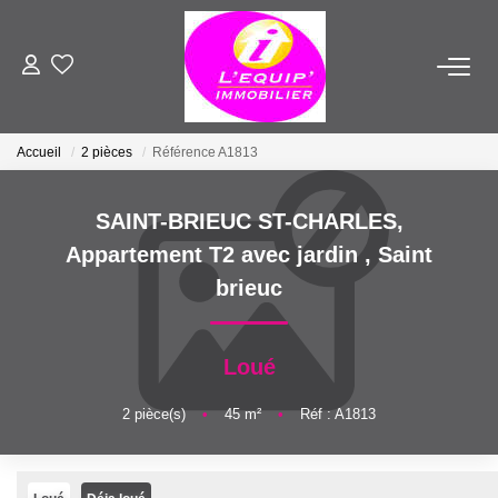
ACHETER
Accueil
2 pièces
Référence A1813
LOUER
SAINT-BRIEUC ST-CHARLES,
ESTIMER
Appartement T2 avec jardin
,
Saint
brieuc
VENDRE
Loué
FAIRE GÉRER
2
pièce(s)
•
45
m²
•
Réf : A1813
NOTRE AGENCE
Qui Sommes-Nous