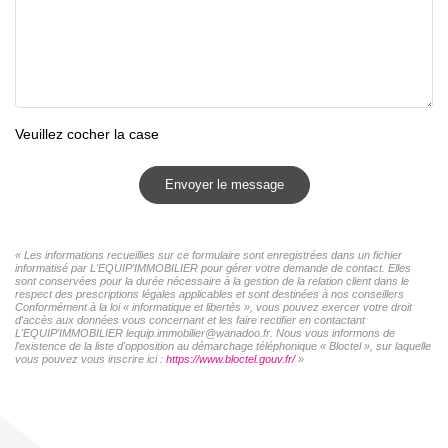
Veuillez cocher la case
Envoyer le message
« Les informations recueillies sur ce formulaire sont enregistrées dans un fichier
informatisé par L'EQUIP'IMMOBILIER pour gérer votre demande de contact. Elles
sont conservées pour la durée nécessaire à la gestion de la relation client dans le
respect des prescriptions légales applicables et sont destinées à nos conseillers
Conformément à la loi « informatique et libertés », vous pouvez exercer votre droit
d'accès aux données vous concernant et les faire rectifier en contactant
L'EQUIP'IMMOBILIER lequip.immobilier@wanadoo.fr. Nous vous informons de
l'existence de la liste d'opposition au démarchage téléphonique « Bloctel », sur laquelle
vous pouvez vous inscrire ici :
https://www.bloctel.gouv.fr/
»