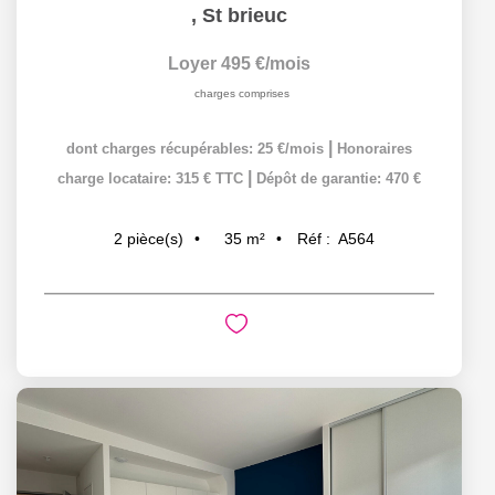
,
St brieuc
Loyer 495 €/mois
charges comprises
|
dont charges récupérables: 25 €/mois
Honoraires
|
charge locataire: 315 € TTC
Dépôt de garantie: 470 €
35
m²
Réf :
A564
2
pièce(s)