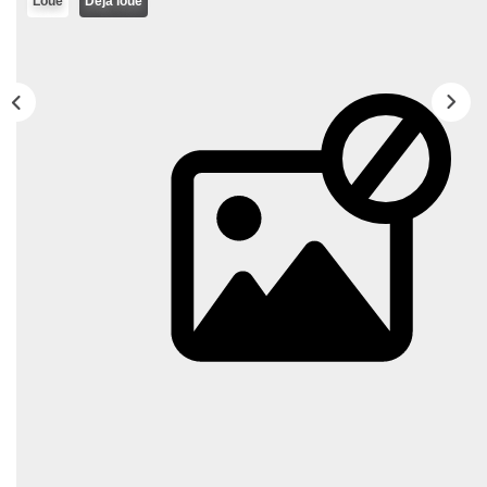
Loué
Déja loué
Notre Équipe
CONTACT
FNAIM
Description
Réf : A1813
ST-BRIEUC ST-CHARLES, au rdc d'une petite copropriété,
appartement de type 2 ouvrant sur une terrasse et jardin