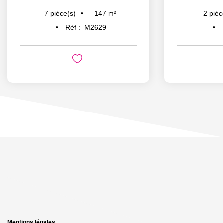
147
m²
7
pièce(s)
2
pièc
Réf :
M2629
Mentions légales