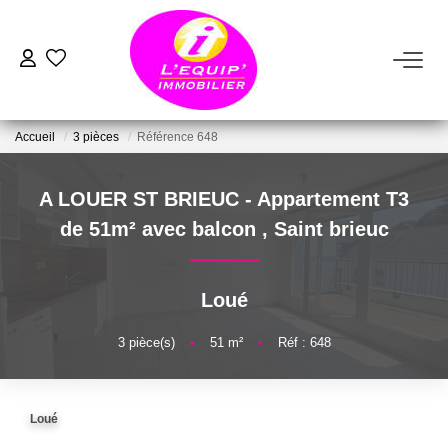
ACHETER
Accueil
3 pièces
Référence 648
LOUER
A LOUER ST BRIEUC - Appartement T3
ESTIMER
de 51m² avec balcon
,
Saint brieuc
VENDRE
Loué
FAIRE GÉRER
3
pièce(s)
•
51
m²
•
Réf : 648
NOTRE AGENCE
Loué