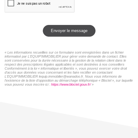
Envoyer le message
« Les informations recueillies sur ce formulaire sont enregistrées dans un fichier
informatisé par L'EQUIP'IMMOBILIER pour gérer votre demande de contact. Elles
sont conservées pour la durée nécessaire à la gestion de la relation client dans le
respect des prescriptions légales applicables et sont destinées à nos conseillers
Conformément à la loi « informatique et libertés », vous pouvez exercer votre droit
d'accès aux données vous concernant et les faire rectifier en contactant
L'EQUIP'IMMOBILIER lequip.immobilier@wanadoo.fr. Nous vous informons de
l'existence de la liste d'opposition au démarchage téléphonique « Bloctel », sur laquelle
vous pouvez vous inscrire ici :
https://www.bloctel.gouv.fr/
»