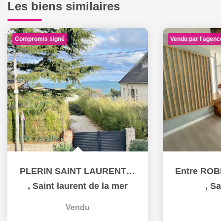
Les biens similaires
Compromis signé
Vendu par l'agenc
PLERIN SAINT LAURENT DE LA MER, belle maison en pierre avec...
,
Saint laurent de la mer
,
Sa
Vendu