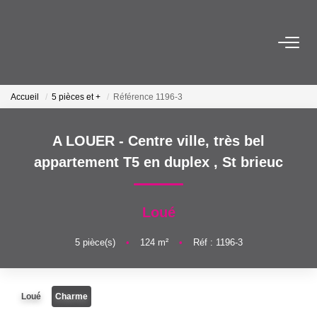
ACHETER
Accueil
5 pièces et +
Référence 1196-3
LOUER
A LOUER - Centre ville, très bel
ESTIMER
appartement T5 en duplex
,
St brieuc
VENDRE
Loué
FAIRE GÉRER
5
pièce(s)
•
124
m²
•
Réf : 1196-3
NOTRE AGENCE
Loué
Charme
Qui Sommes-Nous