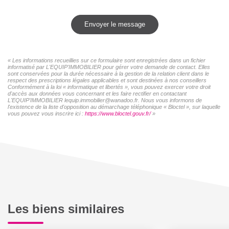
Envoyer le message
« Les informations recueillies sur ce formulaire sont enregistrées dans un fichier
informatisé par L'EQUIP'IMMOBILIER pour gérer votre demande de contact. Elles
sont conservées pour la durée nécessaire à la gestion de la relation client dans le
respect des prescriptions légales applicables et sont destinées à nos conseillers
Conformément à la loi « informatique et libertés », vous pouvez exercer votre droit
d'accès aux données vous concernant et les faire rectifier en contactant
L'EQUIP'IMMOBILIER lequip.immobilier@wanadoo.fr. Nous vous informons de
l'existence de la liste d'opposition au démarchage téléphonique « Bloctel », sur laquelle
vous pouvez vous inscrire ici :
https://www.bloctel.gouv.fr/
»
Les biens similaires