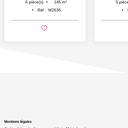
145
m²
6
pièce(s)
5
pièc
Réf :
M2635
Mentions légales