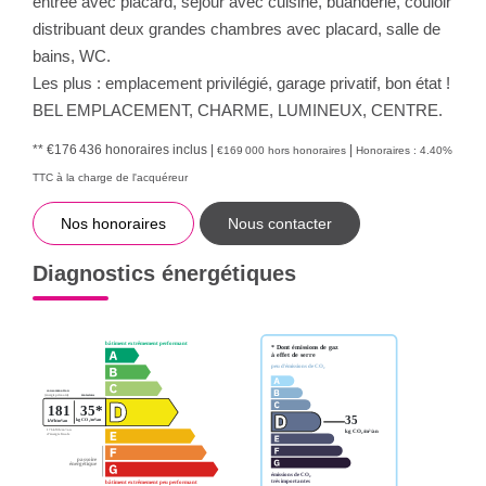
entrée avec placard, séjour avec cuisine, buanderie, couloir
distribuant deux grandes chambres avec placard, salle de
bains, WC.
Les plus : emplacement privilégié, garage privatif, bon état !
BEL EMPLACEMENT, CHARME, LUMINEUX, CENTRE.
** €176 436
honoraires inclus
|
|
€169 000
hors honoraires
Honoraires : 4.40%
TTC à la charge de l'acquéreur
Nos honoraires
Nous contacter
Diagnostics énergétiques