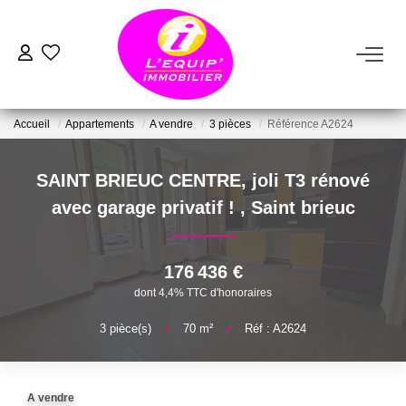
ACHETER
Accueil
Appartements
A vendre
3 pièces
Référence A2624
LOUER
SAINT BRIEUC CENTRE, joli T3 rénové
ESTIMER
avec garage privatif !
,
Saint brieuc
VENDRE
176 436 €
dont 4,4% TTC d'honoraires
FAIRE GÉRER
3
pièce(s)
•
70
m²
•
Réf : A2624
NOTRE AGENCE
A vendre