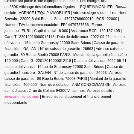
Ce bien fait partie d'une copropriété de 20 lots.Les charges annuelles sont
de 850€.
Affichage des informations légales : L'EQUIP'IMMOBILIER | Raison
sociale : AGENCE L'EQUIP'IMMOBILIER | Adresse siège social : 1 rue Henri
Servain - 22000 Saint-Brieuc | Siret : 47973768600010 | RCS : 22000 |
Numero TVA Intracommunautaire : FR14479737686 | Forme
juridique : EURL | Capital social : 8 000 | Assurance RCP : 120 137 405 |
Carte T : 22012016000012118 | Date de délivrance : 2022-09-21 | Lieu de
délivrance : 16 rue de Guernesey 22000 Saint-Brieuc | Caisse de garantie
financière : GALIAN. | N° de caisse de garantie : 26963 | Adresse caisse de
garantie : 89 Rue la Boetie 75008 PARIS | Montant de la garantie financière :
120 000 | Carte G : 22012016000012118 | Date de délivrance : 2022-09-21 |
Lieu de délivrance : 16 rue de Guernesey 22000 Saint-Brieuc | Caisse de
garantie financière : GALIAN | N° de caisse de garantie : 26963 | Adresse
caisse de garantie : 89 Rue la Boetie 75008 PARIS | Montant de la garantie
financière : 400 000 | Nom du médiateur : ANM CONSOMMATION | Adresse
du médiateur : 2 rue de Colmar 94300 Vincennes | Adresse du site :
www.anm-conso.com
|
Entreprise juridiquement et financièrement
indépendante