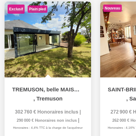
Nouveau
Exclusif
Plain pied
TREMUSON, belle MAISON de PLAIN PIED
,
Tremuson
,
Sa
302 760 €
Honoraires inclus
|
272 900 €
H
|
290 000 €
Honoraires non inclus
262 000 €
Ho
Honoraires : 4,4% TTC à la charge de l'acquéreur
Honoraires : 4,16% 