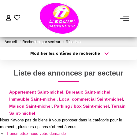
ACHETER
Accueil
Recherche par secteur
Résultats
LOUER
Modifier les critères de recherche
Type de transaction
Localisation
Acheter
Localisation
ESTIMER
Liste des annonces par secteur
Type de bien
Sélectionnez...
Surface min
VENDRE
Appartement Saint-michel
,
Bureaux Saint-michel
,
Plus de critères
Budget max
Immeuble Saint-michel
,
Local commercial Saint-michel
,
FAIRE GÉRER
Maison Saint-michel
,
Parking / box Saint-michel
,
Terrain
Créer une alerte
Saint-michel
Nous n'avons pas de biens à vous proposer dans la catégorie pour le
NOTRE AGENCE
moment , plusieurs options s'offrent à vous :
Transmettez-nous votre demande