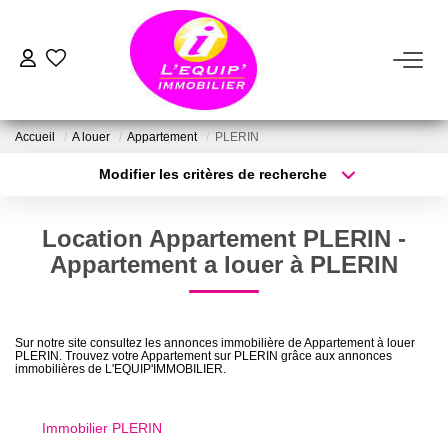
ACHETER
Accueil
A louer
Appartement
PLERIN
LOUER
Modifier les critères de recherche
Type de transaction
Localisation
Acheter
Localisation
ESTIMER
Location Appartement PLERIN -
Type de bien
Sélectionnez...
Surface min
Appartement a louer à PLERIN
VENDRE
Plus de critères
Budget max
FAIRE GÉRER
Sur notre site consultez les annonces immobilière de Appartement à louer
PLERIN. Trouvez votre Appartement sur PLERIN grâce aux annonces
Créer une alerte
immobilières de L'EQUIP'IMMOBILIER.
NOTRE AGENCE
Immobilier PLERIN