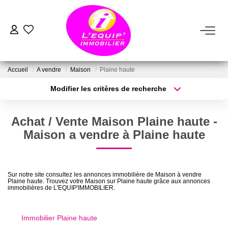
ACHETER
Accueil
A vendre
Maison
Plaine haute
LOUER
Modifier les critères de recherche
Type de transaction
Localisation
Acheter
Localisation
ESTIMER
Achat / Vente Maison Plaine haute -
Type de bien
Sélectionnez...
Surface min
Maison a vendre à Plaine haute
VENDRE
Plus de critères
Budget max
FAIRE GÉRER
Sur notre site consultez les annonces immobilière de Maison à vendre
Plaine haute. Trouvez votre Maison sur Plaine haute grâce aux annonces
Créer une alerte
immobilières de L'EQUIP'IMMOBILIER.
NOTRE AGENCE
Immobilier Plaine haute