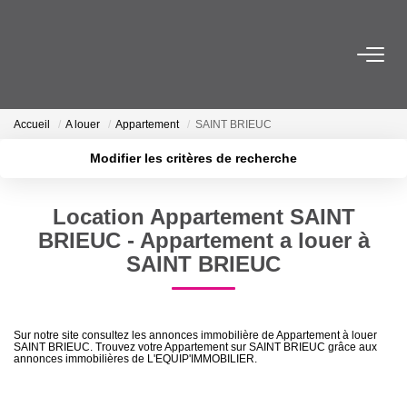
ACHETER
Accueil
A louer
Appartement
SAINT BRIEUC
LOUER
Modifier les critères de recherche
Localisation
Type de transaction
Surface min
ESTIMER
Location Appartement SAINT
Type de bien
BRIEUC - Appartement a louer à
Plus de critères
Budget max
VENDRE
SAINT BRIEUC
Créer une alerte
FAIRE GÉRER
Sur notre site consultez les annonces immobilière de Appartement à louer
SAINT BRIEUC. Trouvez votre Appartement sur SAINT BRIEUC grâce aux
annonces immobilières de L'EQUIP'IMMOBILIER.
NOTRE AGENCE
Qui Sommes-Nous