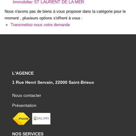
Qui Sommes-Nous
Immobilier ST LAURENT DE LA MER
Notre Équipe
Nous n'avons pas de biens à vous proposer dans la catégorie pour le
moment , plusieurs options s'offrent à vous :
Transmettez-nous votre demande
CONTACT
FNAIM
L'AGENCE
1 Rue Henri Servain, 22000 Saint-Brieuc
Nous contacter
Présentation
NOS SERVICES