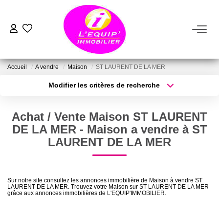
ACHETER
Accueil
A vendre
Maison
ST LAURENT DE LA MER
LOUER
Modifier les critères de recherche
Type de transaction
Localisation
Acheter
Localisation
ESTIMER
Achat / Vente Maison ST LAURENT
Type de bien
Sélectionnez...
Surface min
DE LA MER - Maison a vendre à ST
VENDRE
LAURENT DE LA MER
Plus de critères
Budget max
FAIRE GÉRER
Créer une alerte
Sur notre site consultez les annonces immobilière de Maison à vendre ST
LAURENT DE LA MER. Trouvez votre Maison sur ST LAURENT DE LA MER
grâce aux annonces immobilières de L'EQUIP'IMMOBILIER.
NOTRE AGENCE